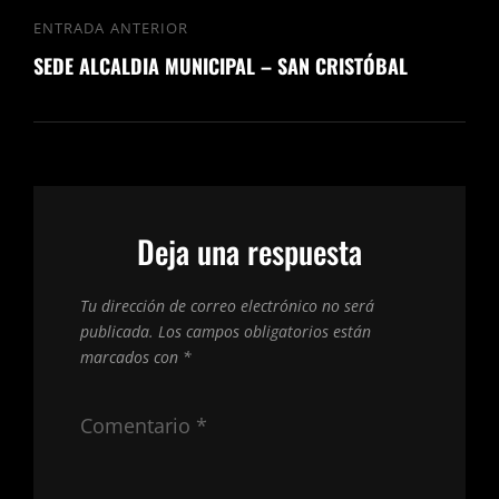
Navegación
ENTRADA ANTERIOR
Entrada
de
SEDE ALCALDIA MUNICIPAL – SAN CRISTÓBAL
anterior
entradas
Deja una respuesta
Tu dirección de correo electrónico no será
publicada.
Los campos obligatorios están
marcados con
*
Comentario
*