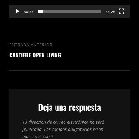
00:00
00:29
Navegación
ENTRADA ANTERIOR
Entrada
de
CANTIERE OPEN LIVING
anterior
entradas
Deja una respuesta
Tu dirección de correo electrónico no será
publicada.
Los campos obligatorios están
marcados con
*