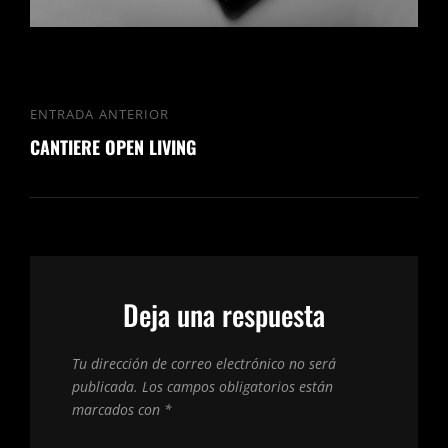
Navegación
ENTRADA ANTERIOR
Entrada
de
CANTIERE OPEN LIVING
anterior
entradas
Deja una respuesta
Tu dirección de correo electrónico no será
publicada.
Los campos obligatorios están
marcados con
*