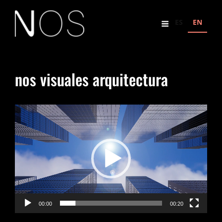
ES
EN
nos visuales arquitectura
Reproductor
de
vídeo
00:00
00:20