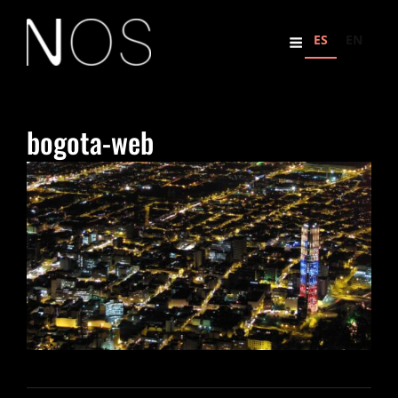
ES
EN
bogota-web