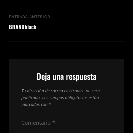
Navegación
ENTRADA ANTERIOR
Entrada
de
BRANDblack
anterior
entradas
Deja una respuesta
Tu dirección de correo electrónico no será
publicada.
Los campos obligatorios están
marcados con
*
Comentario
*