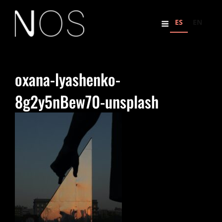
ES
EN
oxana-lyashenko-
8g2y5nBew70-unsplash