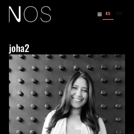
ES
EN
joha2